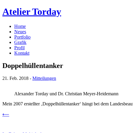
Atelier Torday
Home
Neues
Portfolio
Grafik
Profil
Kontakt
Doppelhüllentanker
21. Feb. 2018 -
Mitteilungen
Alexander Torday und Dr. Christian Meyer-Heidemann
Mein 2007 erstellter ‚Doppelhüllentanker‘ hängt bei dem Landesbeau
⟵