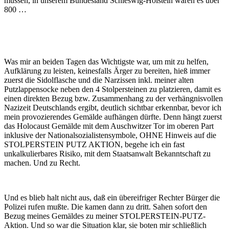
müssen, in unserem Bundesland Schleswig-Holstein waren es über
800 …
Was mir an beiden Tagen das Wichtigste war, um mit zu helfen,
Aufklärung zu leisten, keinesfalls Ärger zu bereiten, hieß immer
zuerst die Sidolflasche und die Narzissen inkl. meiner alten
Putzlappensocke neben den 4 Stolpersteinen zu platzieren, damit es
einen direkten Bezug bzw. Zusammenhang zu der verhängnisvollen
Nazizeit Deutschlands ergibt, deutlich sichtbar erkennbar, bevor ich
mein provozierendes Gemälde aufhängen dürfte. Denn hängt zuerst
das Holocaust Gemälde mit dem Auschwitzer Tor im oberen Part
inklusive der Nationalsozialistensymbole, OHNE Hinweis auf die
STOLPERSTEIN PUTZ AKTION, begehe ich ein fast
unkalkulierbares Risiko, mit dem Staatsanwalt Bekanntschaft zu
machen. Und zu Recht.
Und es blieb halt nicht aus, daß ein übereifriger Rechter Bürger die
Polizei rufen mußte. Die kamen dann zu dritt. Sahen sofort den
Bezug meines Gemäldes zu meiner STOLPERSTEIN-PUTZ-
Aktion. Und so war die Situation klar, sie boten mir schließlich