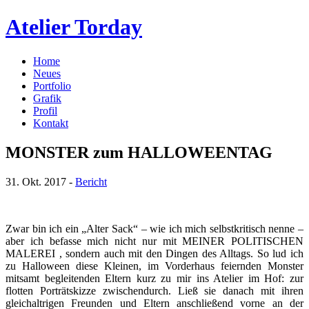
Atelier Torday
Home
Neues
Portfolio
Grafik
Profil
Kontakt
MONSTER zum HALLOWEENTAG
31. Okt. 2017 -
Bericht
Zwar bin ich ein „Alter Sack“ – wie ich mich selbstkritisch nenne –
aber ich befasse mich nicht nur mit MEINER POLITISCHEN
MALEREI , sondern auch mit den Dingen des Alltags. So lud ich
zu Halloween diese Kleinen, im Vorderhaus feiernden Monster
mitsamt begleitenden Eltern kurz zu mir ins Atelier im Hof: zur
flotten Porträtskizze zwischendurch. Ließ sie danach mit ihren
gleichaltrigen Freunden und Eltern anschließend vorne an der